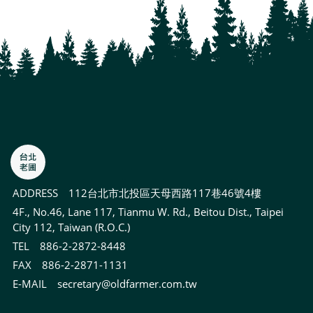
ADDRESS
112台北市北投區天母西路117巷46號4樓
4F., No.46, Lane 117, Tianmu W. Rd., Beitou Dist., Taipei
City 112, Taiwan (R.O.C.)
TEL 886-2-2872-8448
FAX 886-2-2871-1131
E-MAIL
secretary@oldfarmer.com.tw