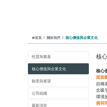
跳到主要內容
核心價值與企業文化
首頁
關於我們
核
性質與奠基
核心價值與企業文化
核心
面面
願景與展望
自稱
念吸
公司組織
環境
俯仰
最新消息