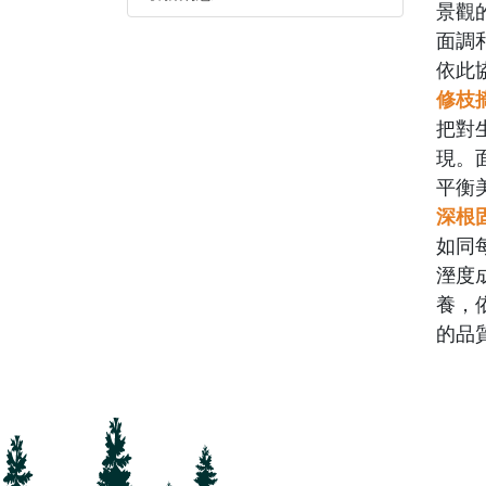
景觀
面調
依此
修枝
把對
現。
平衡
深根
如同
溼度
養，
的品