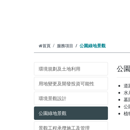
跳到主要內容
公園綠地景觀
首頁
服務項目
公
環境規劃及土地利用
用地變更及開發投資可能性
道
水
環境景觀設計
墓
公
公園綠地景觀
植
景觀工程承攬施工及管理