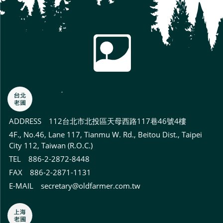
ADDRESS
112台北市北投區天母西路117巷46號4樓
4F., No.46, Lane 117, Tianmu W. Rd., Beitou Dist., Taipei
City 112, Taiwan (R.O.C.)
TEL 886-2-2872-8448
FAX 886-2-2871-1131
E-MAIL
secretary@oldfarmer.com.tw