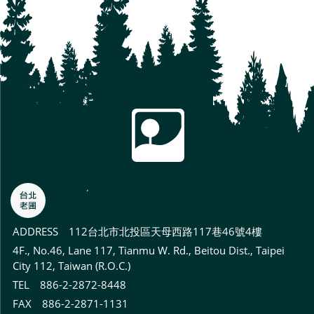
ADDRESS
112台北市北投區天母西路117巷46號4樓
4F., No.46, Lane 117, Tianmu W. Rd., Beitou Dist., Taipei
City 112, Taiwan (R.O.C.)
TEL 886-2-2872-8448
FAX 886-2-2871-1131