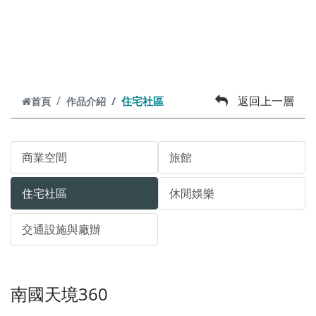
跳到主要內容
返回上一層
住宅社區
首頁
作品介紹
商業空間
旅館
住宅社區
休閒娛樂
交通設施與廠辦
南國天境360