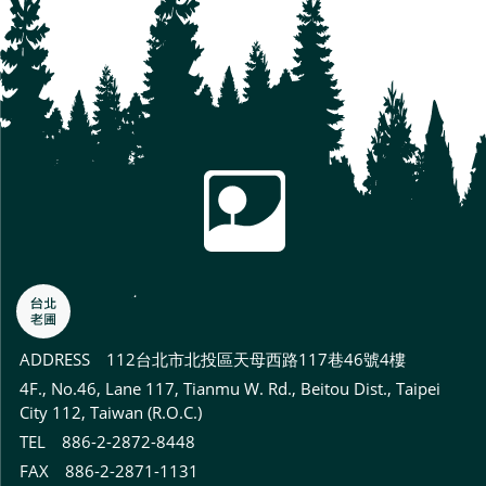
ADDRESS
112台北市北投區天母西路117巷46號4樓
4F., No.46, Lane 117, Tianmu W. Rd., Beitou Dist., Taipei
City 112, Taiwan (R.O.C.)
TEL 886-2-2872-8448
FAX 886-2-2871-1131