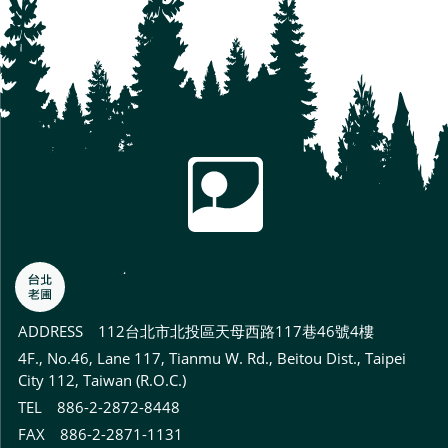
ADDRESS
112台北市北投區天母西路117巷46號4樓
4F., No.46, Lane 117, Tianmu W. Rd., Beitou Dist., Taipei
City 112, Taiwan (R.O.C.)
TEL 886-2-2872-8448
FAX 886-2-2871-1131