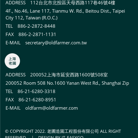
ADDRESS
112台北市北投區天母西路117巷46號4樓
4F., No.46, Lane 117, Tianmu W. Rd., Beitou Dist., Taipei
City 112, Taiwan (R.O.C.)
TEL 886-2-2872-8448
FAX 886-2-2871-1131
E-MAIL
secretary@oldfarmer.com.tw
ADDRESS
200052上海市延安西路1600號508室
200052 Room 508 No.1600 Yanan West Rd., Shanghai Zip
TEL 86-21-6280-3318
FAX 86-21-6280-8951
E-MAIL
oldfarm@oldfarmer.com
© COPYRIGHT 2022. 老圃造園工程股份有限公司 ALL RIGHT
RESERVED. | DESIGN BY IT-EASYGO.